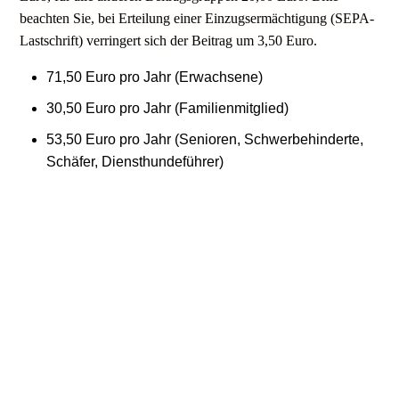
beachten Sie, bei Erteilung einer Einzugsermächtigung (SEPA-
Lastschrift) verringert sich der Beitrag um 3,50 Euro.
71,50 Euro pro Jahr (Erwachsene)
30,50 Euro pro Jahr (Familienmitglied)
53,50 Euro pro Jahr (Senioren, Schwerbehinderte,
Schäfer, Diensthundeführer)
45,50 Euro pro Jahr (Schüler, Auszubildende,
Studenten)
40,50 Euro pro Jahr (Jugendliche bis zum 18
Lebensjahr mit Zeitschrift)
27,50 Euro pro Jahr (Jugendliche bis zum 18.
Lebensjahr ohne Zeitschrift)
0,00 Euro pro Jahr (Jugendliche bis 16. Lebensjahr)